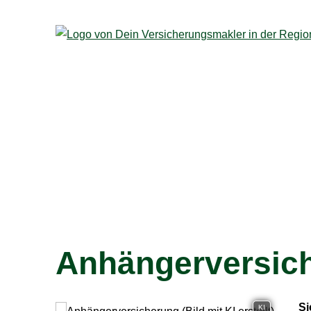
Anhängerversic
Si
KI