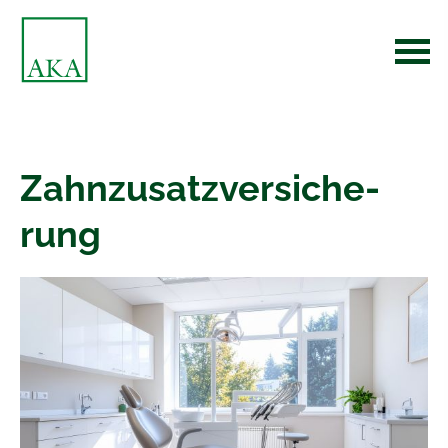
Zahn­zu­satz­ver­si­che­
rung