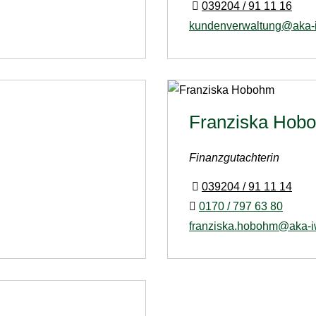
039204 / 91 11 16
kundenverwaltung@aka-i
Franziska Hob
Finanzgutachterin
039204 / 91 11 14
0170 / 797 63 80
franziska.hobohm@aka-i