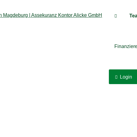
Te
Finanzier
Login