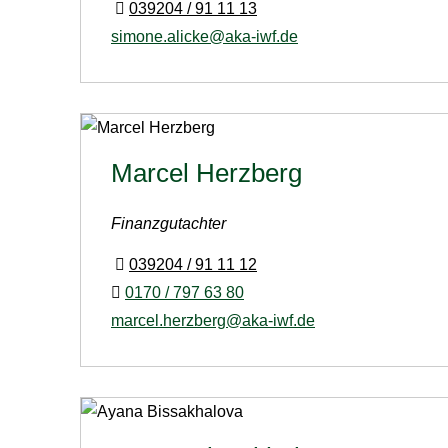
039204 / 91 11 13
simone.alicke@aka-iwf.de
Marcel Herzberg
Finanzgutachter
039204 / 91 11 12
0170 / 797 63 80
marcel.herzberg@aka-iwf.de